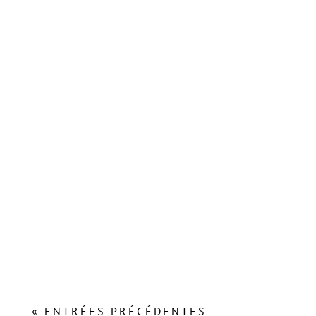
Lors de l’Assemblée Plénière du Conseil Régional du
21 octobre 2021, Carole Delga, Présidente de La
Région Occitanie,...
« ENTRÉES PRÉCÉDENTES