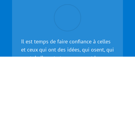
Il est temps de faire confiance à celles
et ceux qui ont des idées, qui osent, qui
vont de l’avant et en assument les
risques. Notre société doit les
encourager, les valoriser, les soutenir
dans la réussite et dans l’échec !
Jalil Benabdillah