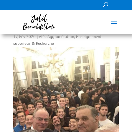
Fier de mon école, de notre École des Mines !
17, Fév 2020
|
Alès Agglomération
,
Enseignement
supérieur & Recherche