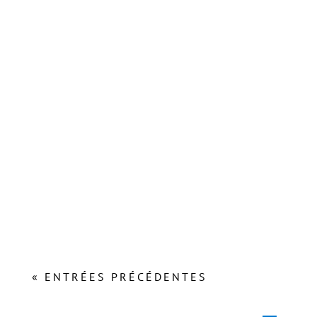
Lors de l’Assemblée Plénière du Conseil Régional du
21 octobre 2021, Carole Delga, Présidente de La
Région Occitanie,...
« ENTRÉES PRÉCÉDENTES