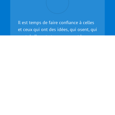
Il est temps de faire confiance à celles
et ceux qui ont des idées, qui osent, qui
vont de l’avant et en assument les
risques. Notre société doit les
encourager, les valoriser, les soutenir
dans la réussite et dans l’échec !
Jalil Benabdillah