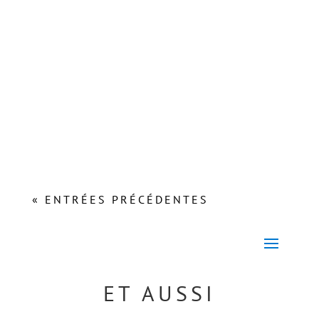
Lors de l’Assemblée Plénière du Conseil Régional du
21 octobre 2021, Carole Delga, Présidente de La
Région Occitanie,...
« ENTRÉES PRÉCÉDENTES
ET AUSSI