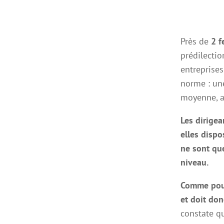
Près de
2 f
prédilecti
entreprise
norme : une
moyenne, a
Les dirige
elles dispo
ne sont qu
niveau.
Comme pour
et doit don
constate 