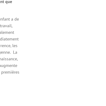
ant que
enfant a de
ravail,
ialement
médiatement
rence, les
yenne. La
naissance,
e augmente
s premières