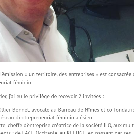
 l’émission « un territoire, des entreprises » est consacrée 
euriat féminin.
er, j’ai eu le privilège de recevoir 2 invitées :
Ollier-Bonnet, avocate au Barreau de Nîmes et co-fondatri
réseau d’entrepreneuriat féminin alésien
te, cheffe d’entreprise créatrice de la société ILO, aux mult
nts : de FACE Occitanie, au REFUGE, en passant par ses