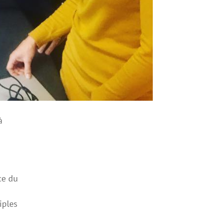
à
ce du
iples