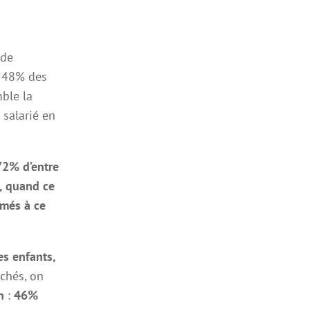
 de
t 48% des
ble la
 salarié en
72% d’entre
t, quand ce
ômés à ce
s enfants,
ichés, on
n
:
46%