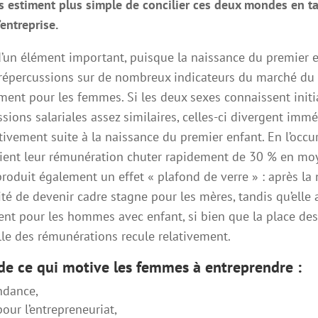
es estiment plus simple de concilier ces deux mondes en t
’entreprise.
à d’un élément important, puisque la naissance du premier 
répercussions sur de nombreux indicateurs du marché du t
ment pour les femmes. Si les deux sexes connaissent init
sions salariales assez similaires, celles-ci divergent im
ativement suite à la naissance du premier enfant. En l’occur
ent leur rémunération chuter rapidement de 30 % en mo
roduit également un effet « plafond de verre » : après la 
ité de devenir cadre stagne pour les mères, tandis qu’ell
ent pour les hommes avec enfant, si bien que la place de
lle des rémunérations recule relativement.
 de ce qui motive les femmes à entreprendre :
ndance,
our l’entrepreneuriat,