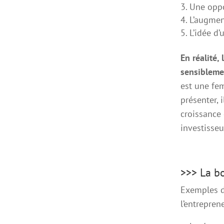
Une oppo
L’augmen
L’idée d’
En réalité,
sensibleme
est une fem
présenter, 
croissance
investisseu
>>> La bo
Exemples d
l’entrepren