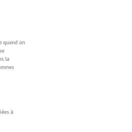
te quand on
se
ns la
femmes
iées à