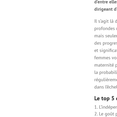
d’entre ell
dirigeant d
Il s’agit l
profondes 
mais seule
des progres
et signific
femmes voi
maternité p
la probabil
régulièrem
dans l’éche
Le top 5
L’indépe
Le goût p