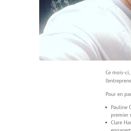
Ce mois-ci,
l’entrepren
Pour en parl
Pauline 
premier 
Clare Har
engageme