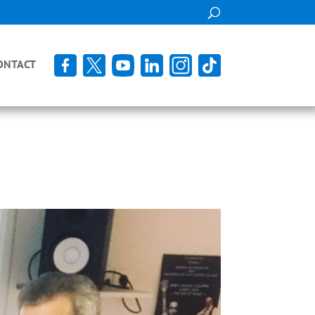
F
T
Y
L
I
T
ONTACT
W
N
I
S
T
T
T
A
E
G
R
R
A
M