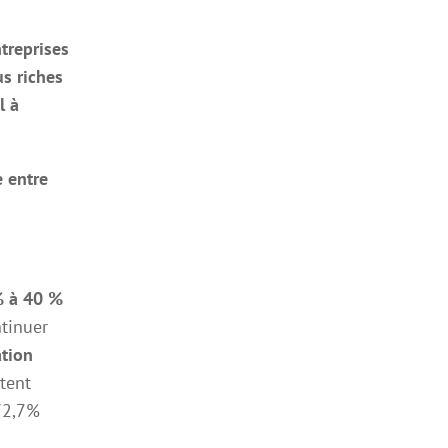
treprises
us riches
l à
e entre
% à 40 %
ntinuer
ation
tent
 72,7%