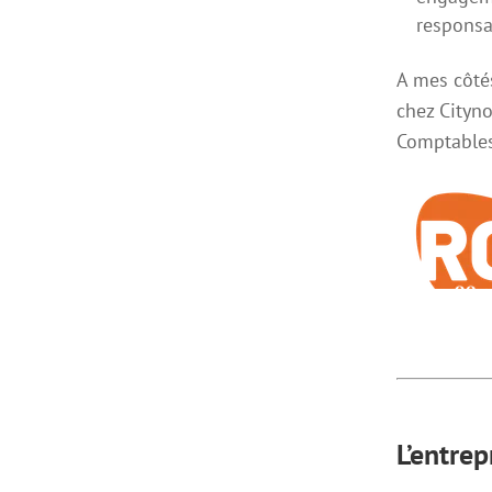
responsab
A mes côté
chez Cityno
Comptables
L’entrep