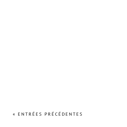
Lors de l’Assemblée Plénière du Conseil Régional du
21 octobre 2021, Carole Delga, Présidente de La
Région Occitanie,...
« ENTRÉES PRÉCÉDENTES