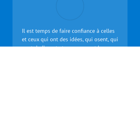
Il est temps de faire confiance à celles
et ceux qui ont des idées, qui osent, qui
vont de l’avant et en assument les
risques. Notre société doit les
encourager, les valoriser, les soutenir
dans la réussite et dans l’échec !
Jalil Benabdillah